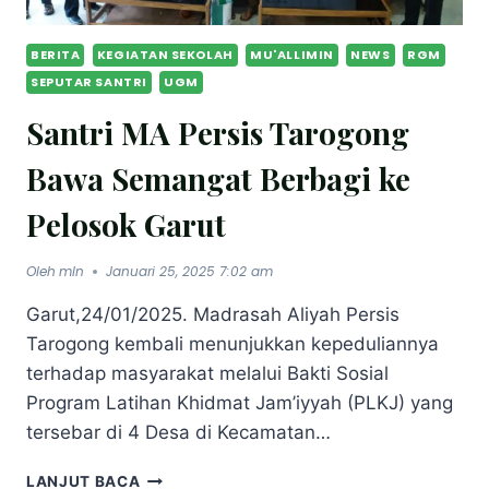
BERITA
KEGIATAN SEKOLAH
MU'ALLIMIN
NEWS
RGM
SEPUTAR SANTRI
UGM
Santri MA Persis Tarogong
Bawa Semangat Berbagi ke
Pelosok Garut
Oleh
mln
Januari 25, 2025 7:02 am
Garut,24/01/2025. Madrasah Aliyah Persis
Tarogong kembali menunjukkan kepeduliannya
terhadap masyarakat melalui Bakti Sosial
Program Latihan Khidmat Jam’iyyah (PLKJ) yang
tersebar di 4 Desa di Kecamatan…
LANJUT BACA