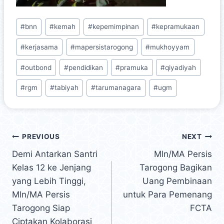
#
bnn
#
kemah
#
kepemimpinan
#
kepramukaan
#
kerjasama
#
mapersistarogong
#
mukhoyyam
#
outbond
#
pendidikan
#
pramuka
#
qiyadiyah
#
rgm
#
tabiyah
#
tarumanagara
#
ugm
PREVIOUS
NEXT
Demi Antarkan Santri
Mln/MA Persis
Kelas 12 ke Jenjang
Tarogong Bagikan
yang Lebih Tinggi,
Uang Pembinaan
Mln/MA Persis
untuk Para Pemenang
Tarogong Siap
FCTA
Ciptakan Kolaborasi