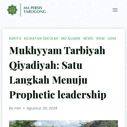
BERITA
·
KEGIATAN SEKOLAH
·
MU'ALLIMIN
·
NEWS
·
RGM
·
UGM
Mukhyyam Tarbiyah
Qiyadiyah: Satu
Langkah Menuju
Prophetic leadership
By
mln
Agustus 30, 2024