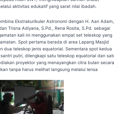
lui aktivitas edukatif yang sarat nilai ibadah.
embina Ekstrakurikuler Astronomi dengan H. Aan Adam,
an Trisna Adiyana, S.Pd., Rena Rosita, S.Pd. sebagai
gamatan kali ini menggunakan empat set teleskop yang
ngamatan. Spot pertama berada di area Lapang Masjid
an dua teleskop jenis equatorial. Sementara spot kedua
ntri putri, dilengkapi satu teleskop equatorial dan sat
disediakan proyektor yang menayangkan citra bulan secar
kan tanpa harus melihat langsung melalui lensa