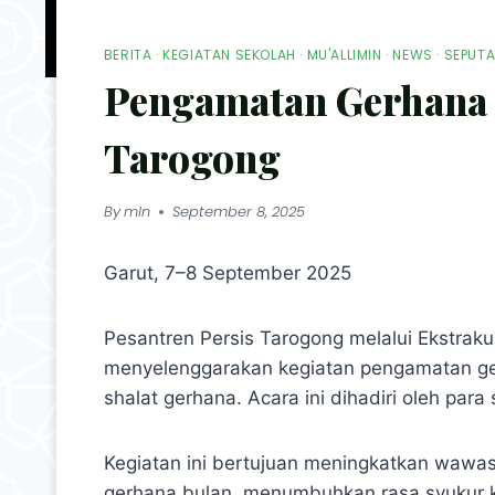
BERITA
·
KEGIATAN SEKOLAH
·
MU'ALLIMIN
·
NEWS
·
SEPUTA
Pengamatan Gerhana B
Tarogong
By
mln
September 8, 2025
Garut, 7–8 September 2025
Pesantren Persis Tarogong melalui Ekstraku
menyelenggarakan kegiatan pengamatan ge
shalat gerhana. Acara ini dihadiri oleh para
Kegiatan ini bertujuan meningkatkan wawa
gerhana bulan, menumbuhkan rasa syukur 