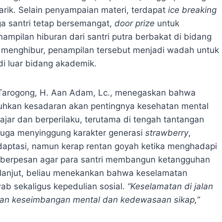
rik. Selain penyampaian materi, terdapat
ice breaking
a santri tetap bersemangat,
door prize
untuk
mpilan hiburan dari santri putra berbakat di bidang
in menghibur, penampilan tersebut menjadi wadah untuk
di luar bidang akademik.
Tarogong, H. Aan Adam, Lc., menegaskan bahwa
buhkan kesadaran akan pentingnya kesehatan mental
ajar dan berperilaku, terutama di tengah tantangan
juga menyinggung karakter generasi
strawberry
,
daptasi, namun kerap rentan goyah ketika menghadapi
c. berpesan agar para santri membangun ketangguhan
ih lanjut, beliau menekankan bahwa keselamatan
b sekaligus kepedulian sosial.
“Keselamatan di jalan
inan keseimbangan mental dan kedewasaan sikap,”