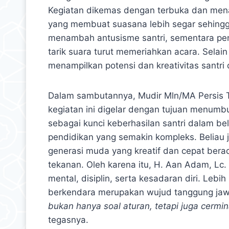
Kegiatan dikemas dengan terbuka dan mena
yang membuat suasana lebih segar sehingg
menambah antusisme santri, sementara pena
tarik suara turut memeriahkan acara. Sela
menampilkan potensi dan kreativitas santri 
Dalam sambutannya, Mudir Mln/MA Persis 
kegiatan ini digelar dengan tujuan menum
sebagai kunci keberhasilan santri dalam bel
pendidikan yang semakin kompleks. Beliau 
generasi muda yang kreatif dan cepat bera
tekanan. Oleh karena itu, H. Aan Adam, L
mental, disiplin, serta kesadaran diri. Leb
berkendara merupakan wujud tanggung jawa
bukan hanya soal aturan, tetapi juga cerm
tegasnya.