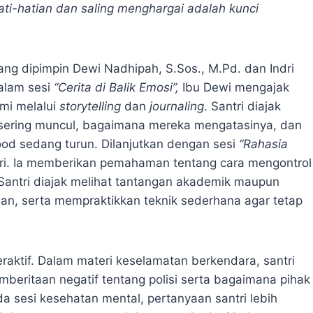
hati-hatian dan saling menghargai adalah kunci
yang dipimpin Dewi Nadhipah, S.Sos., M.Pd. dan Indri
Dalam sesi
“Cerita di Balik Emosi”,
Ibu Dewi mengajak
ami melalui
storytelling
dan
journaling
. Santri diajak
g sering muncul, bagaimana mereka mengatasinya, dan
od sedang turun. Dilanjutkan dengan sesi
“Rahasia
ri. Ia memberikan pemahaman tentang cara mengontrol
antri diajak melihat tantangan akademik maupun
ban, serta mempraktikkan teknik sederhana agar tetap
eraktif. Dalam materi keselamatan berkendara, santri
beritaan negatif tentang polisi serta bagaimana pihak
da sesi kesehatan mental, pertanyaan santri lebih