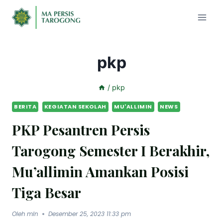
pkp
/
pkp
BERITA
KEGIATAN SEKOLAH
MU'ALLIMIN
NEWS
PKP Pesantren Persis
Tarogong Semester I Berakhir,
Mu’allimin Amankan Posisi
Tiga Besar
Oleh
mln
Desember 25, 2023 11:33 pm