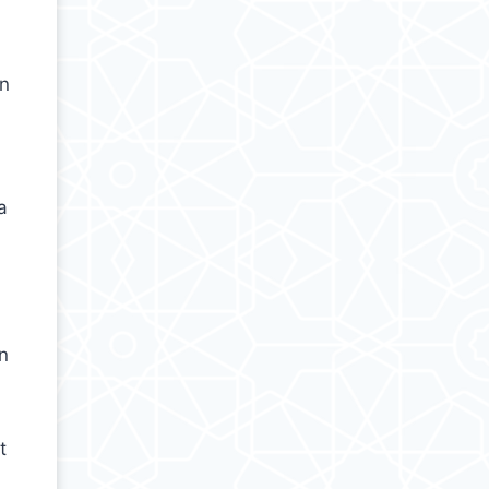
i
an
a
i
n
t