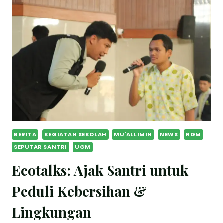
BERITA
KEGIATAN SEKOLAH
MU'ALLIMIN
NEWS
RGM
SEPUTAR SANTRI
UGM
Ecotalks: Ajak Santri untuk
Peduli Kebersihan &
Lingkungan