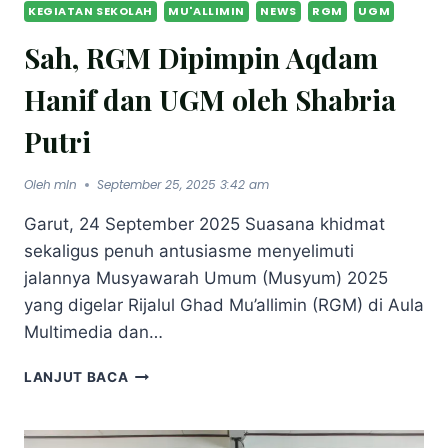
KEGIATAN SEKOLAH
MU'ALLIMIN
NEWS
RGM
UGM
Sah, RGM Dipimpin Aqdam
Hanif dan UGM oleh Shabria
Putri
Oleh
mln
September 25, 2025 3:42 am
Garut, 24 September 2025 Suasana khidmat
sekaligus penuh antusiasme menyelimuti
jalannya Musyawarah Umum (Musyum) 2025
yang digelar Rijalul Ghad Mu’allimin (RGM) di Aula
Multimedia dan…
LANJUT BACA