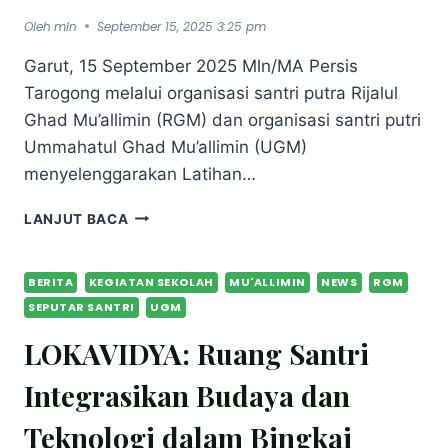
Oleh
mln
September 15, 2025 3:25 pm
Garut, 15 September 2025 Mln/MA Persis
Tarogong melalui organisasi santri putra Rijalul
Ghad Mu’allimin (RGM) dan organisasi santri putri
Ummahatul Ghad Mu’allimin (UGM)
menyelenggarakan Latihan…
LANJUT BACA
BERITA
KEGIATAN SEKOLAH
MU'ALLIMIN
NEWS
RGM
SEPUTAR SANTRI
UGM
LOKAVIDYA: Ruang Santri
Integrasikan Budaya dan
Teknologi dalam Bingkai