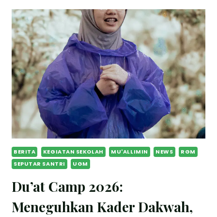
BERITA
KEGIATAN SEKOLAH
MU'ALLIMIN
NEWS
RGM
SEPUTAR SANTRI
UGM
Du’at Camp 2026:
Meneguhkan Kader Dakwah,