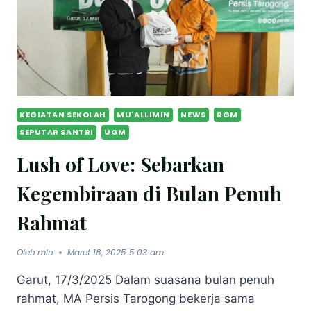
KEGIATAN SEKOLAH
MU'ALLIMIN
NEWS
RGM
SEPUTAR SANTRI
UGM
Lush of Love: Sebarkan
Kegembiraan di Bulan Penuh
Rahmat
Oleh
mln
Maret 18, 2025 5:03 am
Garut, 17/3/2025 Dalam suasana bulan penuh
rahmat, MA Persis Tarogong bekerja sama