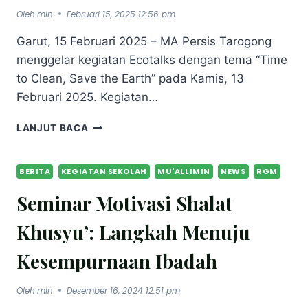
Oleh
mln
Februari 15, 2025 12:56 pm
Garut, 15 Februari 2025 – MA Persis Tarogong
menggelar kegiatan Ecotalks dengan tema “Time
to Clean, Save the Earth” pada Kamis, 13
Februari 2025. Kegiatan…
LANJUT BACA
BERITA
KEGIATAN SEKOLAH
MU'ALLIMIN
NEWS
RGM
Seminar Motivasi Shalat
Khusyu’: Langkah Menuju
Kesempurnaan Ibadah
Oleh
mln
Desember 16, 2024 12:51 pm