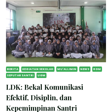
BERITA
KEGIATAN SEKOLAH
MU'ALLIMIN
NEWS
RGM
SEPUTAR SANTRI
UGM
LDK: Bekal Komunikasi
Efektif, Disiplin, dan
Kepemimpinan Santri