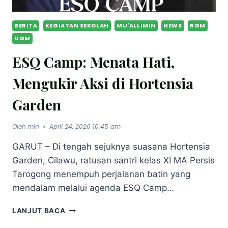
BERITA
KEGIATAN SEKOLAH
MU'ALLIMIN
NEWS
RGM
UGM
ESQ Camp: Menata Hati,
Mengukir Aksi di Hortensia
Garden
Oleh
mln
April 24, 2026 10:45 am
GARUT – Di tengah sejuknya suasana Hortensia
Garden, Cilawu, ratusan santri kelas XI MA Persis
Tarogong menempuh perjalanan batin yang
mendalam melalui agenda ESQ Camp…
LANJUT BACA