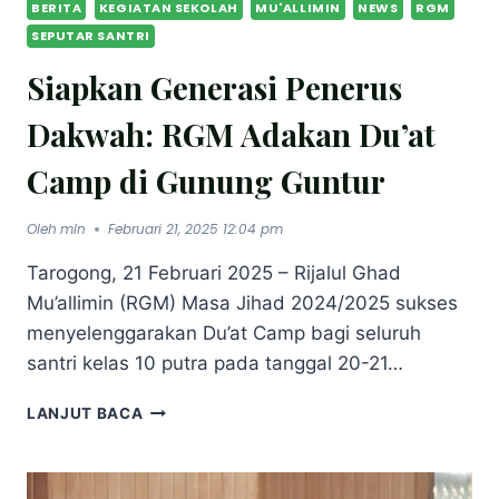
BERITA
KEGIATAN SEKOLAH
MU'ALLIMIN
NEWS
RGM
SEPUTAR SANTRI
Siapkan Generasi Penerus
Dakwah: RGM Adakan Du’at
Camp di Gunung Guntur
Oleh
mln
Februari 21, 2025 12:04 pm
Tarogong, 21 Februari 2025 – Rijalul Ghad
Mu’allimin (RGM) Masa Jihad 2024/2025 sukses
menyelenggarakan Du’at Camp bagi seluruh
santri kelas 10 putra pada tanggal 20-21…
LANJUT BACA